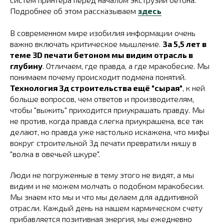
Подробнее об этом рассказываем
здесь
В современном мире изобилия информации очень
важно включать критическое мышление.
За 5,5 лет в
теме 3D печати бетоном мы видим отрасль в
глубину
. Отличаем, где правда, а где мракобесие. Мы
понимаем почему происходит подмена понятий.
Технология 3д строительства ещё "сырая"
, к ней
больше вопросов, чем ответов и производителям,
чтобы "выжить" приходится приукрашать правду. Мы
не против, когда правда слегка приукрашена, все так
делают, но правда уже настолько искажена, что мифы
вокруг строительной 3д печати превратили нишу в
"волка в овечьей шкуре".
Люди не погруженные в тему этого не видят, а мы
видим и не можем молчать о подобном мракобесии.
Мы знаем кто мы и что мы делаем для аддитивной
отрасли. Каждый день на нашем кармическом счету
прибавляется позитивная энергия, мы ежедневно