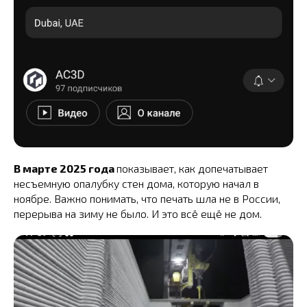
В марте 2025 года
показывает, как допечатывает
несъемную опалубку стен дома, которую начал в
ноябре. Важно понимать, что печать шла не в России,
перерыва на зиму не было. И это всё ещё не дом.