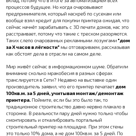
вклад, потому что в итоге за автоматизацией всех
процессов будущее. Но когда очаровывают
предпринимателя, который наскреб по сусекам или
вообще взял кредит для покупки принтера ожидая, что
сейчас начнёт зарабатывать с 3D печати домов, нас это
расстраивает, потому что такие с треском разоряются.
Таких слепо очарованных рекламными лозунгами
"дом
за Х часов в лёгкости"
мы отговариваем, рассказывая
как обстоят дела в отрасли на самом деле.
Мир живёт сейчас в информационном шуме. Обратили
внимание сколько мракобесия в разных сферах
транслируется в Сети? Недавно на выставке один
производитель заявил, что его принтер печатает
дом
100кв.м. за 5 дней, учитывая монтаж/демонтаж
принтера.
Поймите, если бы это было так, то
традиционное строительство давно нервно плакало в
сторонке. В реальности пару дней нужно только чтобы
смонтировать и откалибровать портальный
строительный принтер на площадке. При этом стены
это только 10% дома, а не дом 100кв.м. за 5 дней. По