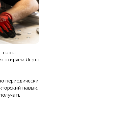
ю наша
монтируем Лерто
мо периодически
укторский навык.
получать