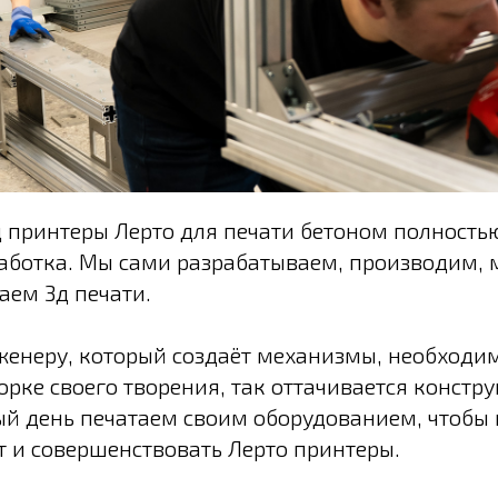
д принтеры Лерто для печати бетоном полность
работка. Мы сами разрабатываем, производим, 
аем 3д печати.
женеру, который создаёт механизмы, необходи
борке своего творения, так оттачивается констр
й день печатаем своим оборудованием, чтобы 
 и совершенствовать Лерто принтеры.